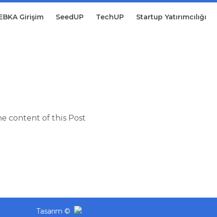
EBKA Girişim
SeedUP
TechUP
Startup Yatırımcılığı
he content of this Post
Tasarım ©