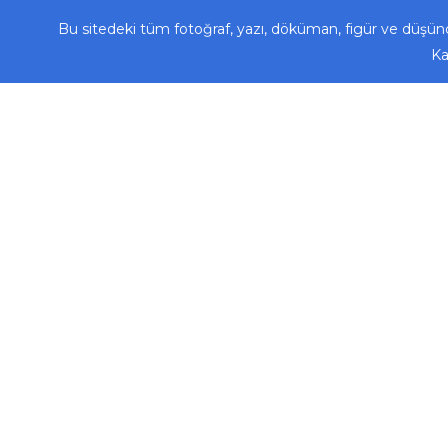
Bu sitedeki tüm fotoğraf, yazı, döküman, figür ve düşünc
Ka