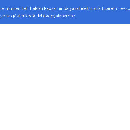
e ürünleri telif hakları kapsamında yasal elektronik ticaret mevz
ynak gösterilerek dahi kopyalanamaz.