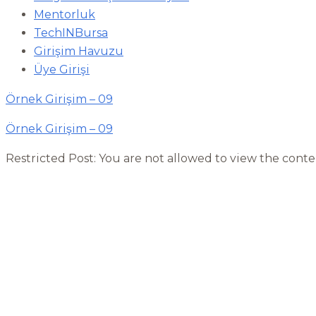
Mentorluk
TechINBursa
Girişim Havuzu
Üye Girişi
Örnek Girişim – 09
Örnek Girişim – 09
Restricted Post: You are not allowed to view the conten
Bu sitedeki tüm fotoğraf, yazı, döküman, figür