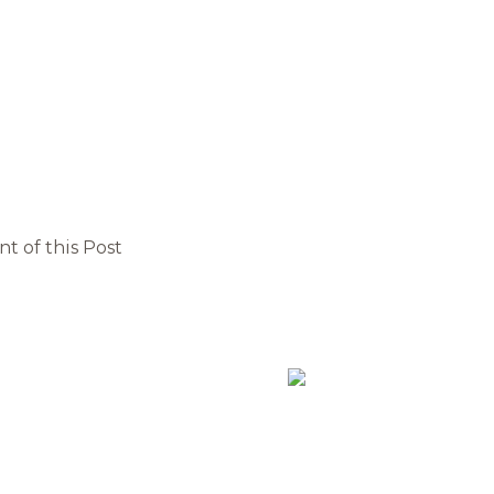
t of this Post
Tasarım ©
 ve düşünce ürünleri telif hakları kapsamında yasal ele
Kaynak gösterilerek dahi kopyalanamaz.