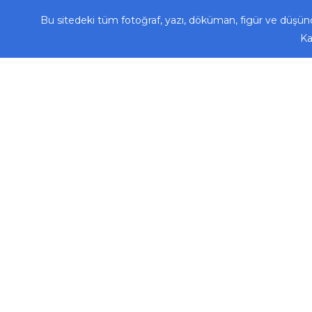
Bu sitedeki tüm fotoğraf, yazı, döküman, figür ve düşünc
Ka