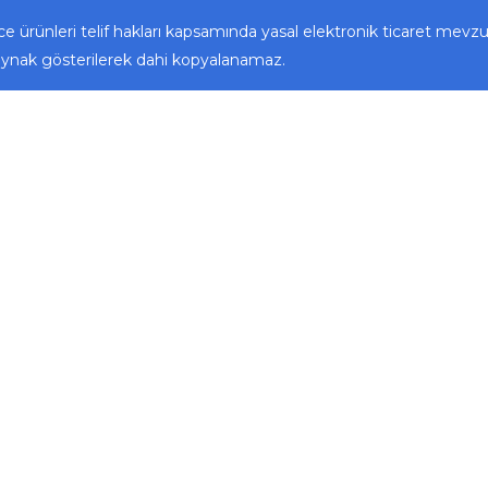
e ürünleri telif hakları kapsamında yasal elektronik ticaret mevz
ynak gösterilerek dahi kopyalanamaz.