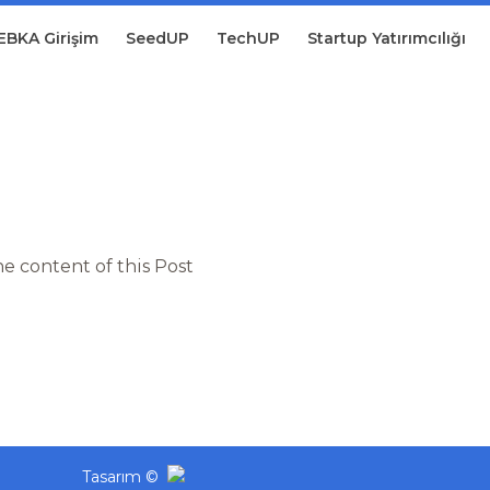
EBKA Girişim
SeedUP
TechUP
Startup Yatırımcılığı
he content of this Post
Tasarım ©